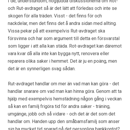
I de, understundom, högljudda diskussionerna om Rot-
och Rut-avdraget så är det lätt att förledas och inte se
skogen för alla träden. Visst - det finns för och
nackdelar, men det finns det å andra sidan med allting.
Vissa pekar på att exempelvis Rut-avdraget ska
försvinna och har som argument till detta en försvarstal
som ligger i att alla kan städa. Rot-avdraget kan däremot
vara kvar då alla inte kan bygga nytt, renovera eller
reparera olika saker i hemmet. Det är ju en poäng, men
det är en synnerligen svag sådan.
Rut-avdraget handlar om mer än vad man kan göra - det
handlar snarare om vad man kan hinna göra. Genom att ta
hjälp med exempelvis hemstädning någon gång i veckan
så kan en familj frigöra tid för andra saker - träning,
umgänge, jobb och så vidare - och det är det som det
handlar om. Handen upp den småbarnsfamilj som anser
sig ha mycket tid sparad på det personliga bankkontot?