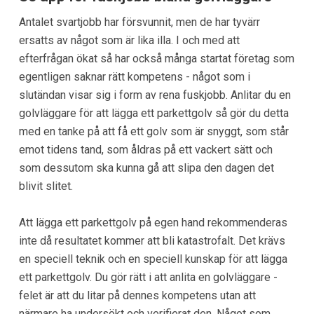
Antalet svartjobb har försvunnit, men de har tyvärr
ersatts av något som är lika illa. I och med att
efterfrågan ökat så har också många startat företag som
egentligen saknar rätt kompetens - något som i
slutändan visar sig i form av rena fuskjobb. Anlitar du en
golvläggare för att lägga ett parkettgolv så gör du detta
med en tanke på att få ett golv som är snyggt, som står
emot tidens tand, som åldras på ett vackert sätt och
som dessutom ska kunna gå att slipa den dagen det
blivit slitet.
Att lägga ett parkettgolv på egen hand rekommenderas
inte då resultatet kommer att bli katastrofalt. Det krävs
en speciell teknik och en speciell kunskap för att lägga
ett parkettgolv. Du gör rätt i att anlita en golvläggare -
felet är att du litar på dennes kompetens utan att
närmare ha undersökt och verifierat den. Något som