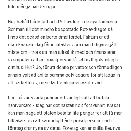
Inte många händer uppe.
Nej, behåll både Rut och Rot-avdrag i de nya formerna.
Ser man till det mindre bespottade Rot-avdraget så
finns det också en bortglömd fördel. Faktum är att
statskassan idag får in intäkter som man tidigare gått
miste om - trots att man alltså är med och finansierar
exempelvis att en privatperson får ett nytt golv inlagt i
sitt hus. Hur? Jo, för att denne privatperson förmodligen
annars valt att anlita samma golvläggare för att lägga in
ett parkettgolv, men där betalningen varit svart.
Förr så var svarta pengar ett vanligt sätt att betala
hantverkare - idag har det nästan helt försvunnit. Krasst
kan man säga att staten betalar lite pengar för att få mer
tillbaka - och att samtidigt både privatpersoner och
företag drar nytta av detta. Företag kan anställa fler, nya