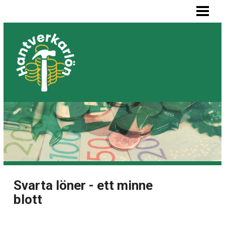
HEM
MÅLARE LÖN
SNICKARE LÖN
VVS-MONTÖR LÖN
ELEKTRIKER LÖN
BLOGG
LISTA BYGGFIRMOR
Svarta löner - ett minne
blott