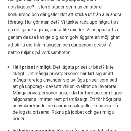
golvläggare? I större städer ser man en större
konkurrens och där gäller det att sticka ut från alla andra
företag. Hur gör man det? Vi tänkte rada upp några tips -
en del ganska givna, andra lite mindre. Vi hoppas att vi
genom dessa kan ge dig som golvläggare en möjlighet
att skilja dig från mängden och därigenom också få
bättre ruljans på verksamheten.
Håll priset rimligt.
Det lägsta priset är bäst? Inte
riktigt. Det många privatpersoner har lärt sig är att
många företag använder sig av låga priser som sätt
att gå uppdrag - oavsett vilken kvalitet de levererar.
Många privatpersoner söker därför företag som ligger
någonstans i mitten rent prismässigt. Ett för högt pris
är avskräckande, och samma sak gäller - numera - för
de lägsta priserna. Räkna på jobbet och ge rimliga
priser.
Inkludera garantier.
Kan du gå i god för det arbete