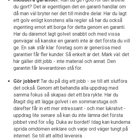
du gjort? Det är egentligen det en garanti handlar om
då man väl bryter ner det till mindre delar. Har du lagt
ett golv enligt konstens alla regler så har du också
ingenting emot att borga för detta genom en garanti.
Har du däremot lagt golvet snabbt och med vissa
genvägar så kanske en garanti inte är det första du vill
ge. En sak står klar: företag som är generösa med
garantier får fler kunder. Så enkelt är det. Märk väl: det
här gäller ditt jobb - inte material och annat. Den
garantin får leverantören stå för.
Gör jobbet!
Tar du på dig ett jobb - se till att slutföra
det också. Genom att behandla alla uppdrag med
samma fokus så skapas det ett bra rykte. Har du
åtagit dig att lägga golvet i en sommarstuga och
därefter får in ett mer intressant - och mer lukrativt -
uppdrag lite senare så kan du inte lämna det första
jobbet vind för våg. Duka av bordet! Idag kan kunderna
sprida omdömen enklare och varje ord väger tungt på
internet. Se till att alltid leverera.