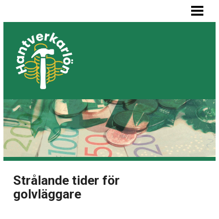
HEM
MÅLARE LÖN
SNICKARE LÖN
VVS-MONTÖR LÖN
ELEKTRIKER LÖN
BLOGG
LISTA BYGGFIRMOR
Strålande tider för
golvläggare