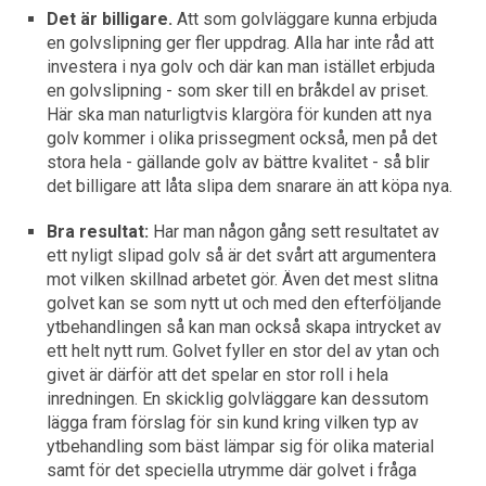
Det är billigare.
Att som golvläggare kunna erbjuda
en golvslipning ger fler uppdrag. Alla har inte råd att
investera i nya golv och där kan man istället erbjuda
en golvslipning - som sker till en bråkdel av priset.
Här ska man naturligtvis klargöra för kunden att nya
golv kommer i olika prissegment också, men på det
stora hela - gällande golv av bättre kvalitet - så blir
det billigare att låta slipa dem snarare än att köpa nya.
Bra resultat:
Har man någon gång sett resultatet av
ett nyligt slipad golv så är det svårt att argumentera
mot vilken skillnad arbetet gör. Även det mest slitna
golvet kan se som nytt ut och med den efterföljande
ytbehandlingen så kan man också skapa intrycket av
ett helt nytt rum. Golvet fyller en stor del av ytan och
givet är därför att det spelar en stor roll i hela
inredningen. En skicklig golvläggare kan dessutom
lägga fram förslag för sin kund kring vilken typ av
ytbehandling som bäst lämpar sig för olika material
samt för det speciella utrymme där golvet i fråga