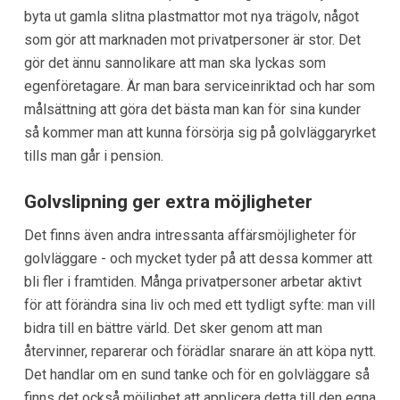
byta ut gamla slitna plastmattor mot nya trägolv, något
som gör att marknaden mot privatpersoner är stor. Det
gör det ännu sannolikare att man ska lyckas som
egenföretagare. Är man bara serviceinriktad och har som
målsättning att göra det bästa man kan för sina kunder
så kommer man att kunna försörja sig på golvläggaryrket
tills man går i pension.
Golvslipning ger extra möjligheter
Det finns även andra intressanta affärsmöjligheter för
golvläggare - och mycket tyder på att dessa kommer att
bli fler i framtiden. Många privatpersoner arbetar aktivt
för att förändra sina liv och med ett tydligt syfte: man vill
bidra till en bättre värld. Det sker genom att man
återvinner, reparerar och förädlar snarare än att köpa nytt.
Det handlar om en sund tanke och för en golvläggare så
finns det också möjlighet att applicera detta till den egna