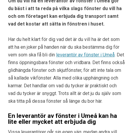
Om du vill ha en leverantör av fönster i Umeå gör
du bäst i att ta reda på vilka slags fönster du vill ha
och om företaget kan erbjuda dig transport samt
vad det kostar att sätta in fönstren i huset.
Har du helt klart för dig vad det är du vill ha är det som
att ha en joker på handen när du ska bestämma dig för
vem som ska få bli din
leverantör av fönster i Umeå
. Det
finns öppningsbara fönster och vridbara. Det finns också
glidhängda fönster och skjutfönster, för att inte tala om
så kallade vikfönster. Alla med olika upphängning och
karmar. Det handlar om vad du tycker är praktiskt och
vad du tycker är snyggt. Trots allt är det ju du själv som
ska titta på dessa fönster så länge du bor här.
En leverantör av fönster i Umeå kan ha
lite eller mycket att erbjuda dig
Vissa leverantörer går sin egen väg, medan andra vill