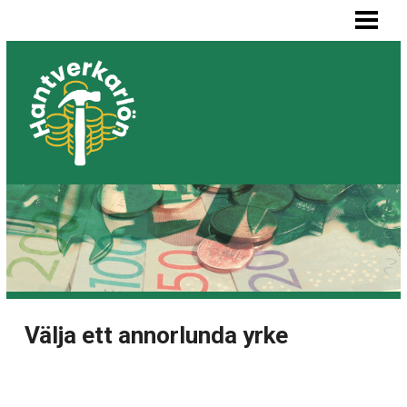
HEM
MÅLARE LÖN
SNICKARE LÖN
VVS-MONTÖR LÖN
ELEKTRIKER LÖN
BLOGG
LISTA BYGGFIRMOR
Välja ett annorlunda yrke