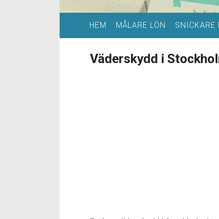
HEM
MÅLARE LÖN
SNICKARE 
Väderskydd i Stockho