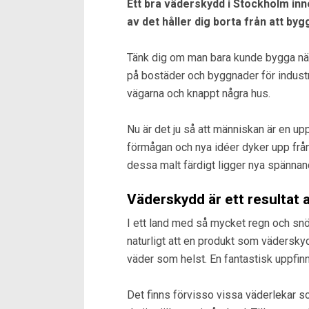
Ett bra väderskydd i Stockholm inne
av det håller dig borta från att by
Tänk dig om man bara kunde bygga när d
på bostäder och byggnader för industri
vägarna och knappt några hus.
Nu är det ju så att människan är en upp
förmågan och nya idéer dyker upp från 
dessa malt färdigt ligger nya spännand
Väderskydd är ett resultat 
I ett land med så mycket regn och snö 
naturligt att en produkt som väderskyd
väder som helst. En fantastisk uppfinn
Det finns förvisso vissa väderlekar s