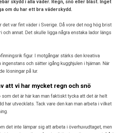
bär skydd i alla väder. Regn, snö eller blåst. Inget
gga om du har ett bra väderskydd.
et var fint väder i Sverige. Då vore det nog hög brist
 och annat. Det skulle ligga några enstaka lador längs
finningsrik figur. I motgångar stärks den kreativa
ingenstans och sätter igång kugghjulen i hjärnan. När
e lösningar på lur.
av att vi har mycket regn och snö
som det är här kan man faktiskt tycka att det är helt
d har utvecklats. Tack vare den kan man arbeta i vilket
ing.
om det inte lämpar sig att arbeta i överhuvudtaget, men