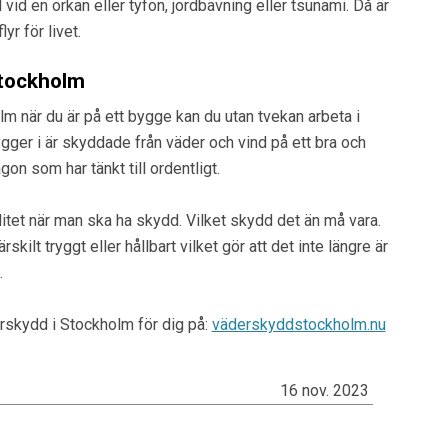
l vid en orkan eller tyfon, jordbävning eller tsunami. Då är
yr för livet.
 Stockholm
m när du är på ett bygge kan du utan tvekan arbeta i
gger i är skyddade från väder och vind på ett bra och
gon som har tänkt till ordentligt.
litet när man ska ha skydd. Vilket skydd det än må vara.
skilt tryggt eller hållbart vilket gör att det inte längre är
.
rskydd i Stockholm för dig på:
väderskyddstockholm.nu
16 nov. 2023