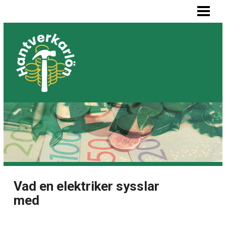
HEM
MÅLARE LÖN
SNICKARE LÖN
VVS-MONTÖR LÖN
ELEKTRIKER LÖN
BLOGG
LISTA BYGGFIRMOR
Vad en elektriker sysslar
med