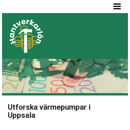
HEM
MÅLARE LÖN
SNICKARE LÖN
VVS-MONTÖR LÖN
ELEKTRIKER LÖN
BLOGG
LISTA BYGGFIRMOR
Utforska värmepumpar i
Uppsala