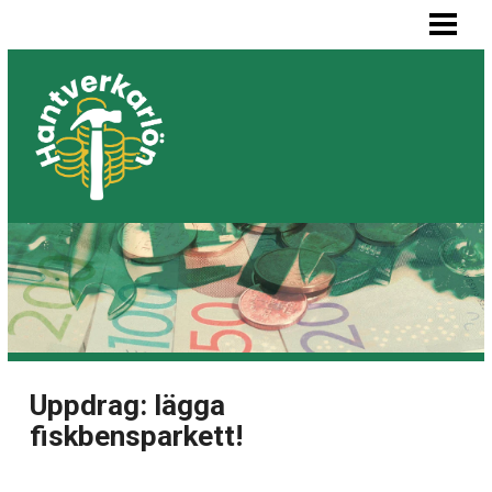
HEM
MÅLARE LÖN
SNICKARE LÖN
VVS-MONTÖR LÖN
ELEKTRIKER LÖN
BLOGG
LISTA BYGGFIRMOR
Uppdrag: lägga
fiskbensparkett!