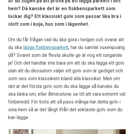
Är du sugen på att prova på att lägga parkett i ditt
hem? Då kanske det är en fiskbensparkett som
lockar dig? Ett klassiskt golv som passar lika bra i
slott som i koja, hus som i lägenhet.
Om du får frågan vad du ska göra i helgen och svarar att
du ska
lägga fiskbensparkett
, har du samlat vuxenpoäng
då? Svaret som de flesta skulle ge är nog ett rungande:
ja! Och det handlar inte bara om att du ska lägga ett golv
utan att du dessutom väljer ett golv som är gediget och
som ses som klassikern bland alla klassiker. Men om
det är det första golv som du ska lägga så kanske du
ska tänka om, eller åtminstone se till att vara extremt väl
förberedd. För trots att så pass många har detta golv i
sina hem så är det långt ifrån det enklaste golv som du
kan lägga.