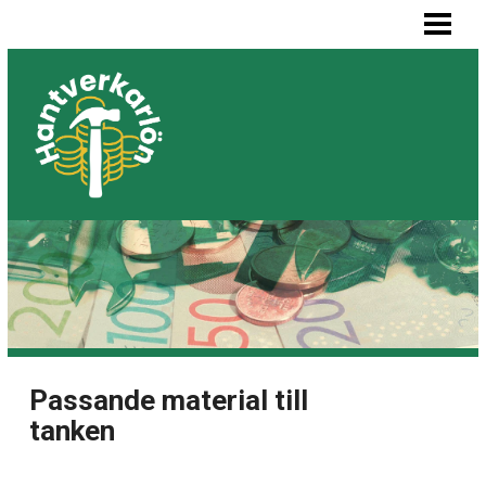
HEM
MÅLARE LÖN
SNICKARE LÖN
VVS-MONTÖR LÖN
ELEKTRIKER LÖN
BLOGG
LISTA BYGGFIRMOR
Passande material till
tanken