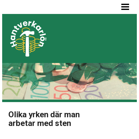
HEM
MÅLARE LÖN
SNICKARE LÖN
VVS-MONTÖR LÖN
ELEKTRIKER LÖN
BLOGG
LISTA BYGGFIRMOR
Olika yrken där man
arbetar med sten