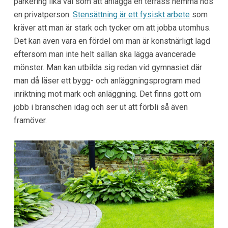
parkering lika väl som att anlägga en terrass hemma hos
en privatperson.
Stensättning är ett fysiskt arbete
som
kräver att man är stark och tycker om att jobba utomhus.
Det kan även vara en fördel om man är konstnärligt lagd
eftersom man inte helt sällan ska lägga avancerade
mönster. Man kan utbilda sig redan vid gymnasiet där
man då läser ett bygg- och anläggningsprogram med
inriktning mot mark och anläggning. Det finns gott om
jobb i branschen idag och ser ut att förbli så även
framöver.