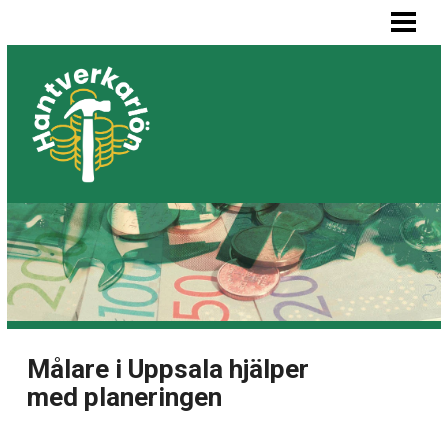
HEM
MÅLARE LÖN
SNICKARE LÖN
VVS-MONTÖR LÖN
ELEKTRIKER LÖN
BLOGG
LISTA BYGGFIRMOR
Målare i Uppsala hjälper
med planeringen