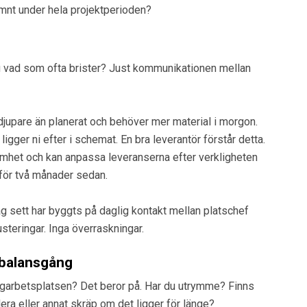
ämnt under hela projektperioden?
du vad som ofta brister? Just kommunikationen mellan
jupare än planerat och behöver mer material i morgon.
ligger ni efter i schemat. En bra leverantör förstår detta.
samhet och kan anpassa leveranserna efter verkligheten
 för två månader sedan.
g sett har byggts på daglig kontakt mellan platschef
steringar. Inga överraskningar.
 balansgång
ggarbetsplatsen? Det beror på. Har du utrymme? Finns
lera eller annat skräp om det ligger för länge?