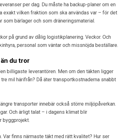
 leveranser per dag. Du måste ha backup-planer om en
a exakt vilken fraktion som ska användas var – för det
r som bärlager och som dräneringsmaterial.
or på grund av dålig logistikplanering. Veckor. Och
kinhyra, personal som väntar och missnöjda beställare.
 än du tror
 den billigaste leverantören. Men om den täkten ligger
 tre mil härifrån? Då äter transportkostnaderna snabbt
Längre transporter innebär också större miljöpåverkan.
gar. Och ärligt talat – i dagens klimat blir
ör byggprojekt.
n. Var finns närmaste täkt med rätt kvalitet? Hur ser