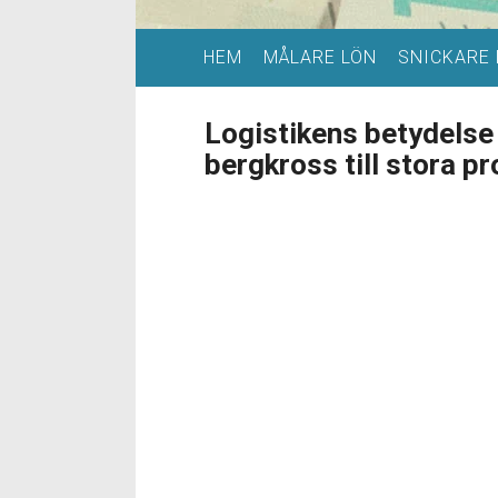
HEM
MÅLARE LÖN
SNICKARE 
Logistikens betydelse 
bergkross till stora pr