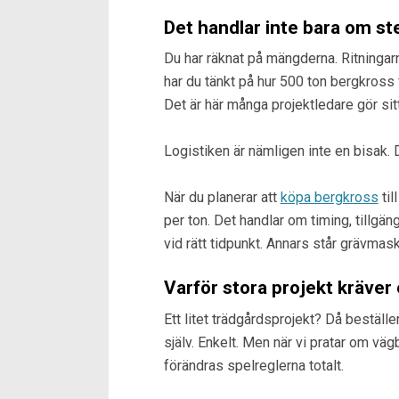
Det handlar inte bara om s
Du har räknat på mängderna. Ritningarn
har du tänkt på hur 500 ton bergkross f
Det är här många projektledare gör sit
Logistiken är nämligen inte en bisak. D
När du planerar att
köpa bergkross
til
per ton. Det handlar om timing, tillgäng
vid rätt tidpunkt. Annars står grävmask
Varför stora projekt kräver
Ett litet trädgårdsprojekt? Då bestäl
själv. Enkelt. Men när vi pratar om vä
förändras spelreglerna totalt.