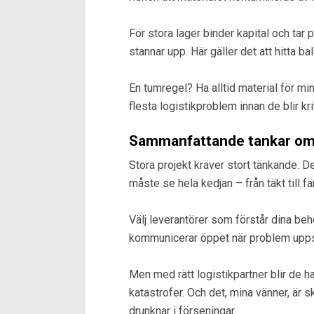
För stora lager binder kapital och tar 
stannar upp. Här gäller det att hitta ba
En tumregel? Ha alltid material för mi
flesta logistikproblem innan de blir kri
Sammanfattande tankar om a
Stora projekt kräver stort tänkande. De
måste se hela kedjan – från täkt till f
Välj leverantörer som förstår dina be
kommunicerar öppet när problem uppst
Men med rätt logistikpartner blir de ha
katastrofer. Och det, mina vänner, är s
drunknar i förseningar.