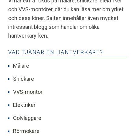
Vi har extra fokus på målare, snickare, elektriker
och VVS-montörer, där du kan läsa mer om yrket
och dess löner. Sajten innehåller även mycket
intressant blogg som handlar om olika
hantverkaryrken.
VAD TJÄNAR EN HANTVERKARE?
Målare
Snickare
VVS-montör
Elektriker
Golvläggare
Rörmokare