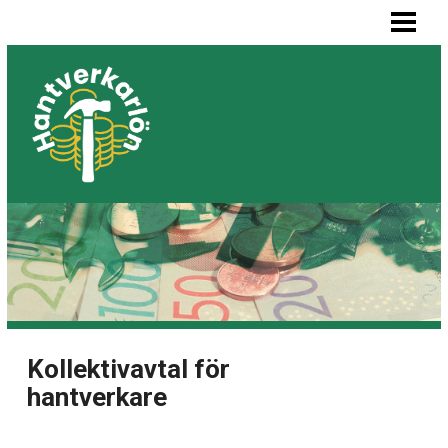
HEM
MÅLARE LÖN
SNICKARE LÖN
VVS-MONTÖR LÖN
ELEKTRIKER LÖN
BLOGG
LISTA BYGGFIRMOR
Kollektivavtal för
hantverkare