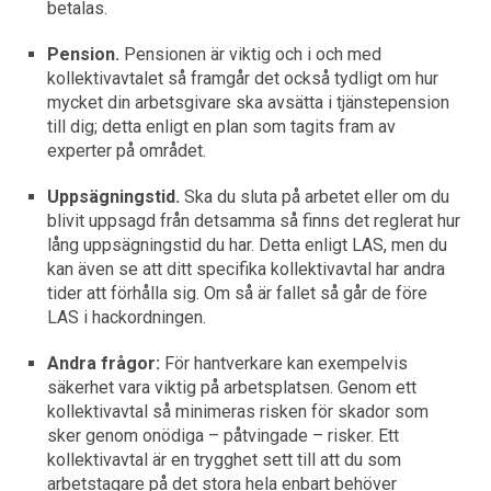
betalas.
Pension.
Pensionen är viktig och i och med
kollektivavtalet så framgår det också tydligt om hur
mycket din arbetsgivare ska avsätta i tjänstepension
till dig; detta enligt en plan som tagits fram av
experter på området.
Uppsägningstid.
Ska du sluta på arbetet eller om du
blivit uppsagd från detsamma så finns det reglerat hur
lång uppsägningstid du har. Detta enligt LAS, men du
kan även se att ditt specifika kollektivavtal har andra
tider att förhålla sig. Om så är fallet så går de före
LAS i hackordningen.
Andra frågor:
För hantverkare kan exempelvis
säkerhet vara viktig på arbetsplatsen. Genom ett
kollektivavtal så minimeras risken för skador som
sker genom onödiga – påtvingade – risker. Ett
kollektivavtal är en trygghet sett till att du som
arbetstagare på det stora hela enbart behöver