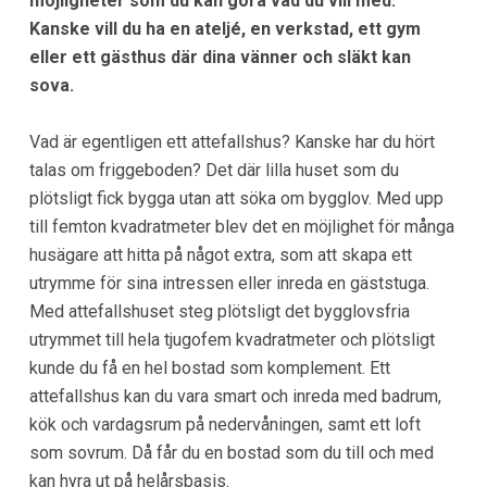
möjligheter som du kan göra vad du vill med.
Kanske vill du ha en ateljé, en verkstad, ett gym
eller ett gästhus där dina vänner och släkt kan
sova.
Vad är egentligen ett attefallshus? Kanske har du hört
talas om friggeboden? Det där lilla huset som du
plötsligt fick bygga utan att söka om bygglov. Med upp
till femton kvadratmeter blev det en möjlighet för många
husägare att hitta på något extra, som att skapa ett
utrymme för sina intressen eller inreda en gäststuga.
Med attefallshuset steg plötsligt det bygglovsfria
utrymmet till hela tjugofem kvadratmeter och plötsligt
kunde du få en hel bostad som komplement. Ett
attefallshus kan du vara smart och inreda med badrum,
kök och vardagsrum på nedervåningen, samt ett loft
som sovrum. Då får du en bostad som du till och med
kan hyra ut på helårsbasis.