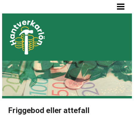
HEM
MÅLARE LÖN
SNICKARE LÖN
VVS-MONTÖR LÖN
ELEKTRIKER LÖN
BLOGG
LISTA BYGGFIRMOR
Friggebod eller attefall