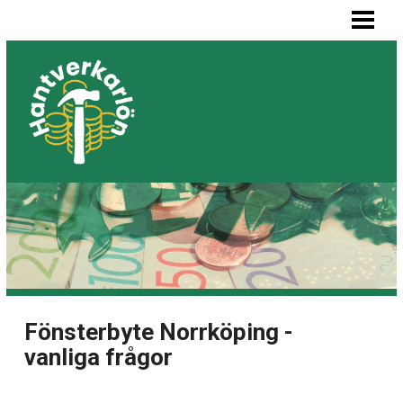
HEM
MÅLARE LÖN
SNICKARE LÖN
VVS-MONTÖR LÖN
ELEKTRIKER LÖN
BLOGG
LISTA BYGGFIRMOR
Fönsterbyte Norrköping -
vanliga frågor