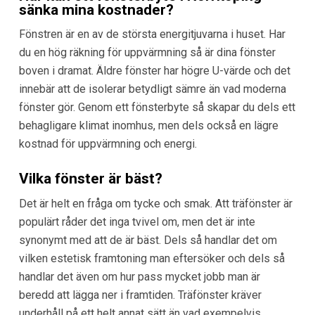
sänka mina kostnader?
Fönstren är en av de största energitjuvarna i huset. Har
du en hög räkning för uppvärmning så är dina fönster
boven i dramat. Äldre fönster har högre U-värde och det
innebär att de isolerar betydligt sämre än vad moderna
fönster gör. Genom ett fönsterbyte så skapar du dels ett
behagligare klimat inomhus, men dels också en lägre
kostnad för uppvärmning och energi.
Vilka fönster är bäst?
Det är helt en fråga om tycke och smak. Att träfönster är
populärt råder det inga tvivel om, men det är inte
synonymt med att de är bäst. Dels så handlar det om
vilken estetisk framtoning man eftersöker och dels så
handlar det även om hur pass mycket jobb man är
beredd att lägga ner i framtiden. Träfönster kräver
underhåll på ett helt annat sätt än vad exempelvis