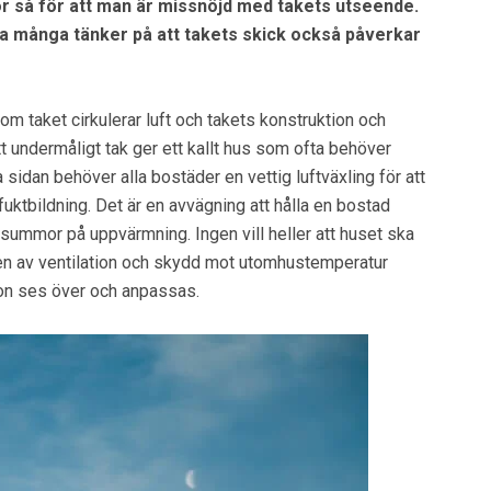
 så för att man är missnöjd med takets utseende.
ika många tänker på att takets skick också påverkar
om taket cirkulerar luft och takets konstruktion och
tt undermåligt tak ger ett kallt hus som ofta behöver
 sidan behöver alla bostäder en vettig luftväxling för att
 fuktbildning. Det är en avvägning att hålla en bostad
sisummor på uppvärmning. Ingen vill heller att huset ska
gen av ventilation och skydd mot utomhustemperatur
on ses över och anpassas.