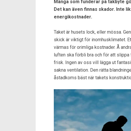
Många som funderar på takbyte gör
Det kan även finnas skador. Inte l
energikostnader.
Taket är husets lock, eller mössa. Gen
skick är viktigt för inomhusklimatet. E
värmas för orimliga kostnader. Å andra
luften ska förbli bra och för att slippa
frisk. Ingen av oss vill lägga ut fanta
sakna ventilation. Den rätta blandnin
åstadkoms bäst när takets konstrukti