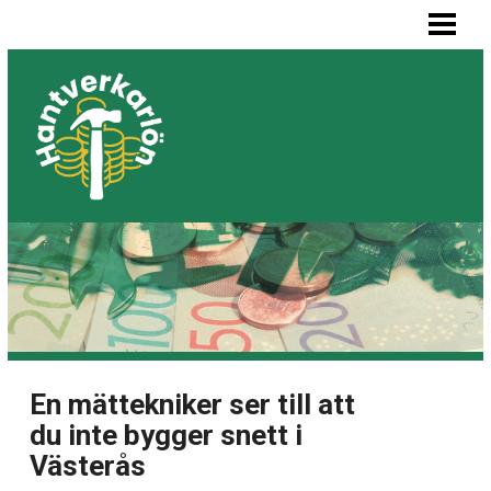
HEM
MÅLARE LÖN
SNICKARE LÖN
VVS-MONTÖR LÖN
ELEKTRIKER LÖN
BLOGG
LISTA BYGGFIRMOR
En mättekniker ser till att
du inte bygger snett i
Västerås