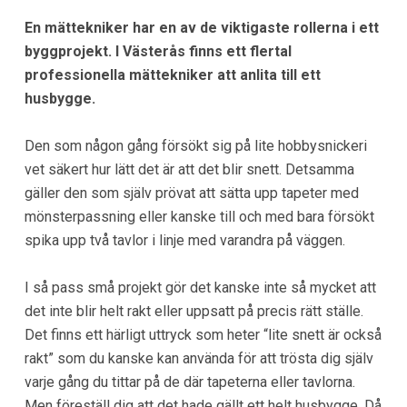
En mättekniker har en av de viktigaste rollerna i ett
byggprojekt. I Västerås finns ett flertal
professionella mättekniker att anlita till ett
husbygge.
Den som någon gång försökt sig på lite hobbysnickeri
vet säkert hur lätt det är att det blir snett. Detsamma
gäller den som själv prövat att sätta upp tapeter med
mönsterpassning eller kanske till och med bara försökt
spika upp två tavlor i linje med varandra på väggen.
I så pass små projekt gör det kanske inte så mycket att
det inte blir helt rakt eller uppsatt på precis rätt ställe.
Det finns ett härligt uttryck som heter “lite snett är också
rakt” som du kanske kan använda för att trösta dig själv
varje gång du tittar på de där tapeterna eller tavlorna.
Men föreställ dig att det hade gällt ett helt husbygge. Då