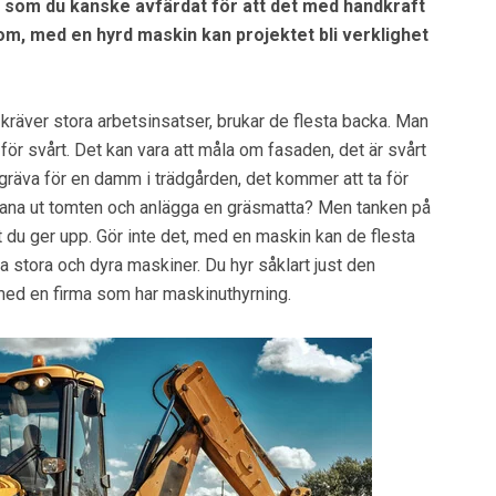
, som du kanske avfärdat för att det med handkraft
om, med en hyrd maskin kan projektet bli verklighet
kräver stora arbetsinsatser, brukar de flesta backa. Man
et för svårt. Det kan vara att måla om fasaden, det är svårt
t gräva för en damm i trädgården, det kommer att ta för
lana ut tomten och anlägga en gräsmatta? Men tanken på
tt du ger upp. Gör inte det, med en maskin kan de flesta
a stora och dyra maskiner. Du hyr såklart just den
med en firma som har maskinuthyrning.