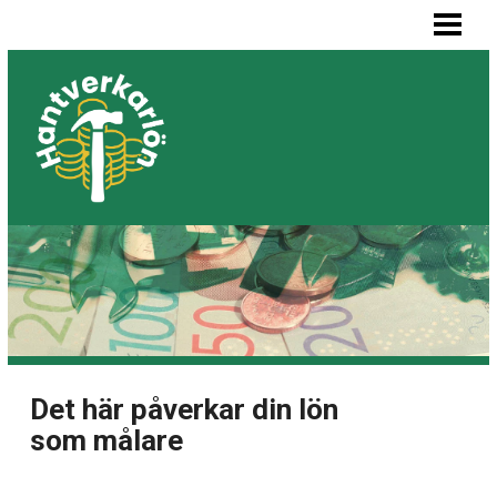
HEM
MÅLARE LÖN
SNICKARE LÖN
VVS-MONTÖR LÖN
ELEKTRIKER LÖN
BLOGG
LISTA BYGGFIRMOR
Det här påverkar din lön
som målare