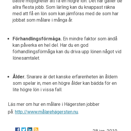
bättre möjligheter att få en högre lön. Det här gäller de
allra flesta jobb. Som lärling kan du knappast räkna
med att få en lön som kan jämföras med de som har
jobbat som målare i många år.
Förhandlingsförmåga.
En mindre faktor som ändå
kan påverka en hel del. Har du en god
förhandlingsförmåga kan du driva upp lönen något vid
lönesamtalet.
Ålder.
Snarare är det kanske erfarenheten än åldern
som spelar in, men en högre ålder kan bädda för en
lite högre lön i vissa fall.
Läs mer om hur en målare i Hägersten jobber
på:
http://www.målarehägersten.nu
.