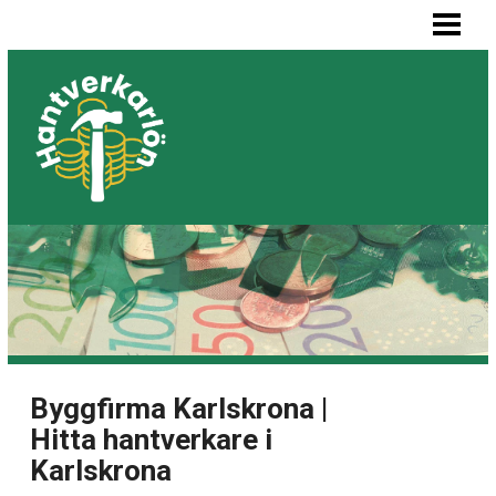
HEM
MÅLARE LÖN
SNICKARE LÖN
VVS-MONTÖR LÖN
ELEKTRIKER LÖN
BLOGG
LISTA BYGGFIRMOR
Byggfirma Karlskrona |
Hitta hantverkare i
Karlskrona