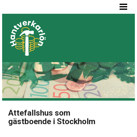
HEM
MÅLARE LÖN
SNICKARE LÖN
VVS-MONTÖR LÖN
ELEKTRIKER LÖN
BLOGG
LISTA BYGGFIRMOR
Attefallshus som
gästboende i Stockholm